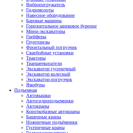
Вибропогружатель
Гидромолоты
Навесное оборудование
Баровые машины
Горизонтальное шнековое бурение
Мини-экскаваторы
Грейферы
Грунторезы
Фронтальный погрузчик
Сваебойные установки
Тракторы
Траншеекопатели
Экскаватор гусеничный
Экскаватор колесный
Экскаватор-погрузчик
Ямобуры
Подъемная
Автовышки
Автогидроподъемники
Автокраны
Короткобазные автокраны
Башенные краны
Ножничные подъёмники
Гусеничные краны
Гидроманипуляторы