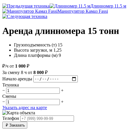
Длинномер 11.5 м
Манипулятор Камаз Fassi
Аренда длинномера 15 тонн
Грузоподъемность (т)
15
Высота загрузки, м
1,25
Длина платформы (м)
9
₽/ч
от
1 000
₽
За смену
8 ч
от
8 000
₽
Начало аренды
Техника
−
+
Смены
−
+
Указать адрес на карте
Телефон
₽
Заказать