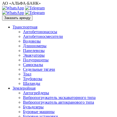
АО «АЛЬФА-БАНК»
Заказать аренду
Транспортная
Автобетононасосы
Автобетоносмесители
Водовозы
Длинномеры
Панелевозы
Эвакуаторы
Полуприцепы
Самосвалы
Седельные тягачи
Трал
Трубовозы
Шаланды
Землеройная
Автогрейдеры
Вибропогружатель экскаваторного типа
Вибропогружатель автокранового типа
Бульдозеры
Буровые машины
Буровые установки