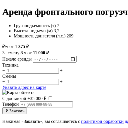
Аренда фронтального погрузч
Грузоподъемность (т)
7
Высота подъема (м)
3,2
Мощность двигателя (л.с.)
209
₽/ч
от
1 375
₽
За смену
8 ч
от
11 000
₽
Начало аренды
Техника
−
+
Смены
−
+
Указать адрес на карте
С доставкой
+35 000 ₽
Телефон
₽
Заказать
Нажимая «Заказать», вы соглашаетесь с
политикой обработки 