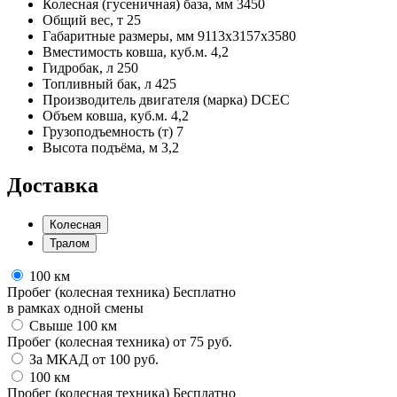
Колесная (гусеничная) база, мм
3450
Общий вес, т
25
Габаритные размеры, мм
9113x3157x3580
Вместимость ковша, куб.м.
4,2
Гидробак, л
250
Топливный бак, л
425
Производитель двигателя (марка)
DCEC
Объем ковша, куб.м.
4,2
Грузоподъемность (т)
7
Высота подъёма, м
3,2
Доставка
Колесная
Тралом
100 км
Пробег (колесная техника)
Бесплатно
в рамках одной смены
Свыше 100 км
Пробег (колесная техника)
от
75
руб.
За МКАД
от
100
руб.
100 км
Пробег (колесная техника)
Бесплатно