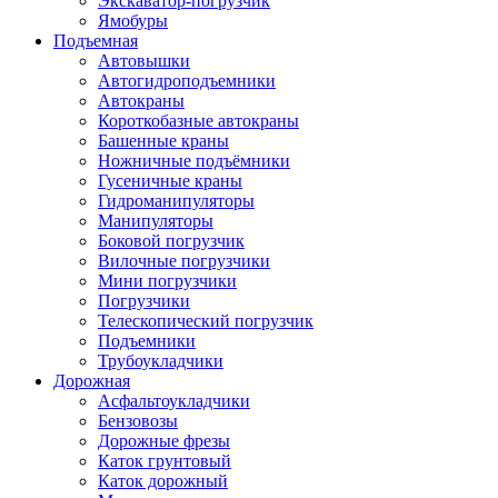
Экскаватор-погрузчик
Ямобуры
Подъемная
Автовышки
Автогидроподъемники
Автокраны
Короткобазные автокраны
Башенные краны
Ножничные подъёмники
Гусеничные краны
Гидроманипуляторы
Манипуляторы
Боковой погрузчик
Вилочные погрузчики
Мини погрузчики
Погрузчики
Телескопический погрузчик
Подъемники
Трубоукладчики
Дорожная
Асфальтоукладчики
Бензовозы
Дорожные фрезы
Каток грунтовый
Каток дорожный