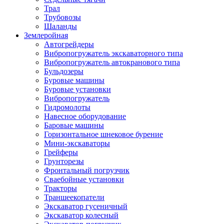
Трал
Трубовозы
Шаланды
Землеройная
Автогрейдеры
Вибропогружатель экскаваторного типа
Вибропогружатель автокранового типа
Бульдозеры
Буровые машины
Буровые установки
Вибропогружатель
Гидромолоты
Навесное оборудование
Баровые машины
Горизонтальное шнековое бурение
Мини-экскаваторы
Грейферы
Грунторезы
Фронтальный погрузчик
Сваебойные установки
Тракторы
Траншеекопатели
Экскаватор гусеничный
Экскаватор колесный