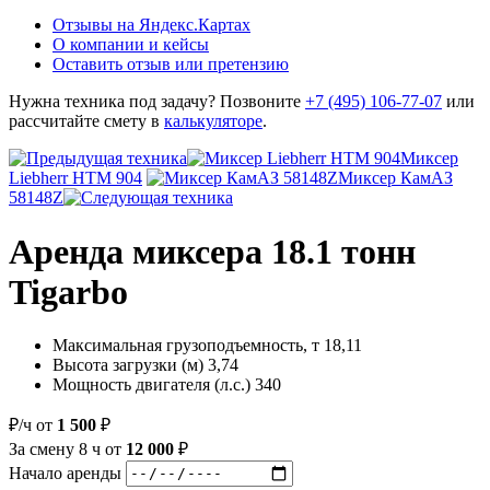
Отзывы на Яндекс.Картах
О компании и кейсы
Оставить отзыв или претензию
Нужна техника под задачу? Позвоните
+7 (495) 106-77-07
или
рассчитайте смету в
калькуляторе
.
Миксер
Liebherr HTM 904
Миксер КамАЗ
58148Z
Аренда миксера 18.1 тонн
Tigarbo
Максимальная грузоподъемность, т
18,11
Высота загрузки (м)
3,74
Мощность двигателя (л.с.)
340
₽/ч
от
1 500
₽
За смену
8 ч
от
12 000
₽
Начало аренды