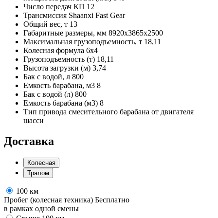
Число передач КП
12
Трансмиссия
Shaanxi Fast Gear
Общий вес, т
13
Габаритные размеры, мм
8920х3865х2500
Максимальная грузоподъемность, т
18,11
Колесная формула
6х4
Грузоподъемность (т)
18,11
Высота загрузки (м)
3,74
Бак с водой, л
800
Емкость барабана, м3
8
Бак с водой (л)
800
Емкость барабана (м3)
8
Тип привода смесительного барабана
от двигателя
шасси
Доставка
Колесная
Тралом
100 км
Пробег (колесная техника)
Бесплатно
в рамках одной смены