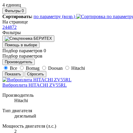
4 единиц
Фильтры
0
Сортировать:
по параметру (возр.)
На странице
24
48
72
Фильтры
Помощь в выборе
Подбор параметров
0
Подбор параметров
Производитель
Все
Bomag
Doosan
Hitachi
Показать
Сбросить
Виброплита HITACHI ZV55RL
Производитель
Hitachi
Тип двигателя
дизельный
Мощность двигателя (л.с.)
2