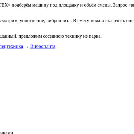
ЕХ» подберём машину под площадку и объём смены. Запрос «ви
мотрим: уплотнение, виброплита. В смету можно включить опер
ешанный, предложим соседнюю технику из парка.
пецтехника
→
Виброплита
.
чиками