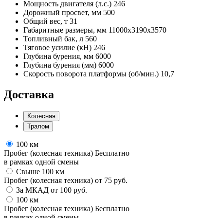
Мощность двигателя (л.с.)
246
Дорожный просвет, мм
500
Общий вес, т
31
Габаритные размеры, мм
11000х3190х3570
Топливный бак, л
560
Тяговое усилие (кН)
246
Глубина бурения, мм
6000
Глубина бурения (мм)
6000
Скорость поворота платформы (об/мин.)
10,7
Доставка
Колесная
Тралом
100 км
Пробег (колесная техника)
Бесплатно
в рамках одной смены
Свыше 100 км
Пробег (колесная техника)
от
75
руб.
За МКАД
от
100
руб.
100 км
Пробег (колесная техника)
Бесплатно
в рамках одной смены