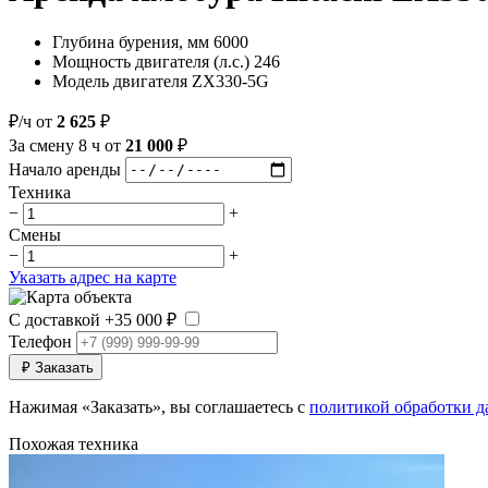
Глубина бурения, мм
6000
Мощность двигателя (л.с.)
246
Модель двигателя
ZX330-5G
₽/ч
от
2 625
₽
За смену
8 ч
от
21 000
₽
Начало аренды
Техника
−
+
Смены
−
+
Указать адрес на карте
С доставкой
+35 000 ₽
Телефон
₽
Заказать
Нажимая «Заказать», вы соглашаетесь с
политикой обработки 
Похожая техника