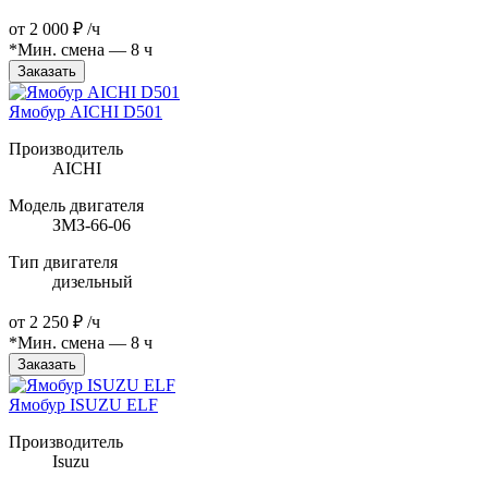
от
2 000 ₽
/ч
*Мин. смена — 8 ч
Заказать
Ямобур AICHI D501
Производитель
AICHI
Модель двигателя
ЗМЗ-66-06
Тип двигателя
дизельный
от
2 250 ₽
/ч
*Мин. смена — 8 ч
Заказать
Ямобур ISUZU ELF
Производитель
Isuzu