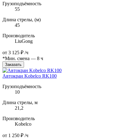
Грузоподъёмность
55
Длина стрелы, (м)
45
Производитель
LiuGong
от
3 125 ₽
/ч
*Мин. смена — 8 ч
Заказать
Автокран Kobelco RK100
Грузоподъёмность
10
Длина стрелы, м
21,2
Производитель
Kobelco
от
1 250 ₽
/ч