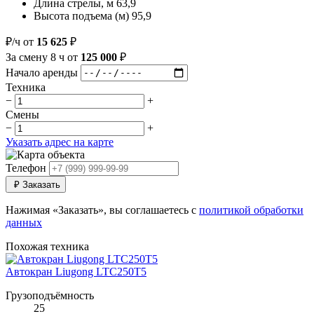
Длина стрелы, м
63,9
Высота подъема (м)
95,9
₽/ч
от
15 625
₽
За смену
8 ч
от
125 000
₽
Начало аренды
Техника
−
+
Смены
−
+
Указать адрес на карте
Телефон
₽
Заказать
Нажимая «Заказать», вы соглашаетесь с
политикой обработки
данных
Похожая техника
Автокран Liugong LTC250T5
Грузоподъёмность
25