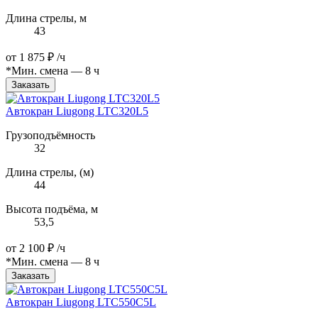
Длина стрелы, м
43
от
1 875 ₽
/ч
*Мин. смена — 8 ч
Заказать
Автокран Liugong LTC320L5
Грузоподъёмность
32
Длина стрелы, (м)
44
Высота подъёма, м
53,5
от
2 100 ₽
/ч
*Мин. смена — 8 ч
Заказать
Автокран Liugong LTC550C5L