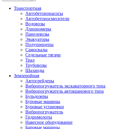
Транспортная
Автобетононасосы
Автобетоносмесители
Водовозы
Длинномеры
Панелевозы
Эвакуаторы
Полуприцепы
Самосвалы
Седельные тягачи
Трал
Трубовозы
Шаланды
Землеройная
Автогрейдеры
Вибропогружатель экскаваторного типа
Вибропогружатель автокранового типа
Бульдозеры
Буровые машины
Буровые установки
Вибропогружатель
Гидромолоты
Навесное оборудование
Баровые машины