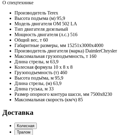
О спецтехнике
Производитель
Terex
Высота подъема (м)
95,9
Модель двигателя
OM 502 LA
Тип двигателя
дизельный
Мощность двигателя (л.с.)
516
Общий вес, т
60
Габаритные размеры, мм
15251x3000x4000
Производитель двигателя (марка)
DaimlerChrysler
Максимальная грузоподъемность, т
160
Длина стрелы, м
63,9
Колесная формула
10 x 8 x 8
Грузоподъемность (т)
460
Высота подъёма, м
95,9
Длина стрелы, (м)
63,9
Длина гуська, м
33
Размер опорного контура шасси, мм
7500x8230
Максимальная скорость (км/ч)
85
Доставка
Колесная
Тралом