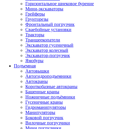
Горизонтальное шнековое бурение
Мини-экскаваторы
Грейферы
Грунторезы
Фронтальный погрузчик
Сваебойные установки
Тракторы
Траншеекопатели
Экскаватор гусеничный
Экскаватор колесный
Экскаватор-погрузчик
Ямобуры
Подъемная
Автовышки
Автогидроподъемники
Автокраны
Короткобазные автокраны
Башенные краны
Ножничные подъёмники
Гусеничные краны
Гидроманипуляторы
Манипуляторы
Боковой погрузчик
Вилочные погрузчики
Мини погрузчики