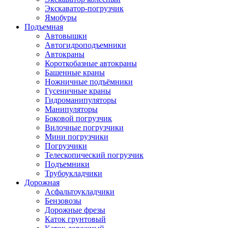
Экскаватор-погрузчик
Ямобуры
Подъемная
Автовышки
Автогидроподъемники
Автокраны
Короткобазные автокраны
Башенные краны
Ножничные подъёмники
Гусеничные краны
Гидроманипуляторы
Манипуляторы
Боковой погрузчик
Вилочные погрузчики
Мини погрузчики
Погрузчики
Телескопический погрузчик
Подъемники
Трубоукладчики
Дорожная
Асфальтоукладчики
Бензовозы
Дорожные фрезы
Каток грунтовый