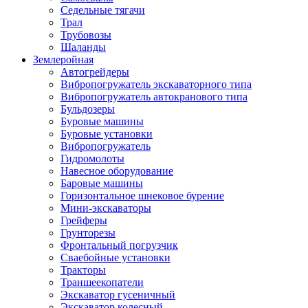
Седельные тягачи
Трал
Трубовозы
Шаланды
Землеройная
Автогрейдеры
Вибропогружатель экскаваторного типа
Вибропогружатель автокранового типа
Бульдозеры
Буровые машины
Буровые установки
Вибропогружатель
Гидромолоты
Навесное оборудование
Баровые машины
Горизонтальное шнековое бурение
Мини-экскаваторы
Грейферы
Грунторезы
Фронтальный погрузчик
Сваебойные установки
Тракторы
Траншеекопатели
Экскаватор гусеничный
Экскаватор колесный